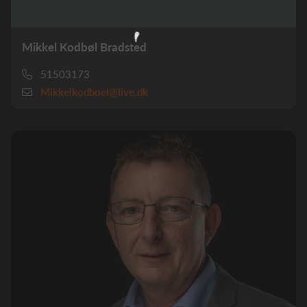
Mikkel Kodbøl Bradsted
51503173
Mikkelkodboel@live.dk