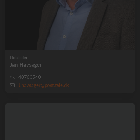
Holdleder
Jan Havsager
40760540
J.havsager@post.tele.dk