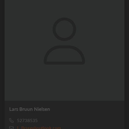
Lars Bruun Nielsen
52738535
L_Bruun@outlook.com