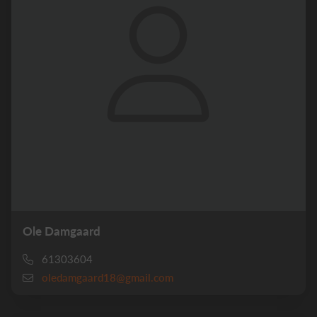
Ole Damgaard
61303604
oledamgaard18@gmail.com