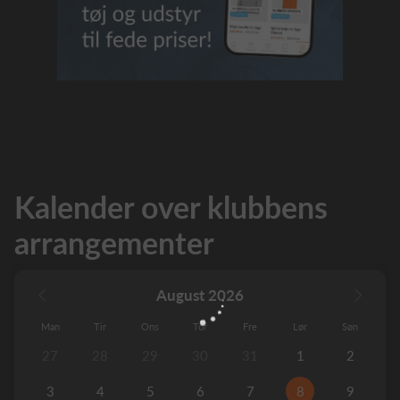
Kalender over klubbens
arrangementer
August 2026
Man
Tir
Ons
Tor
Fre
Lør
Søn
27
28
29
30
31
1
2
3
4
5
6
7
8
9