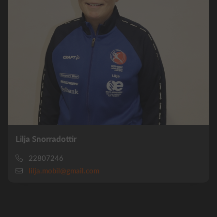
Lilja Snorradottir
22807246
lilja.mobil@gmail.com